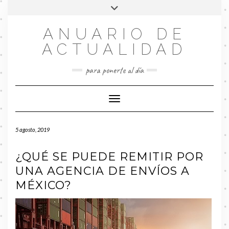
Saltar
Alternar
al
la
contenido
FACEBOOK
cabecera
ANUARIO DE
ACTUALIDAD
para ponerte al día
Cambiar modo de navegación
5 agosto, 2019
¿QUÉ SE PUEDE REMITIR POR
UNA AGENCIA DE ENVÍOS A
MÉXICO?