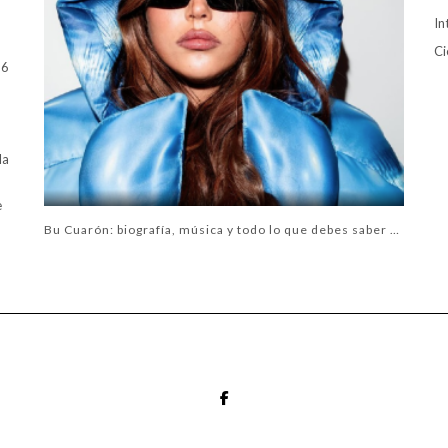
In
Ci
16
la
e
Bu Cuarón: biografía, música y todo lo que debes saber sobre la artista del momento
FACEBOOK