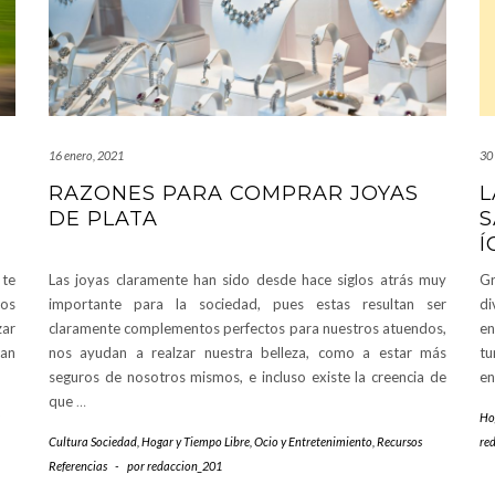
16 enero, 2021
30
RAZONES PARA COMPRAR JOYAS
L
DE PLATA
S
Í
 te
Las joyas claramente han sido desde hace siglos atrás muy
Gr
los
importante para la sociedad, pues estas resultan ser
di
zar
claramente complementos perfectos para nuestros atuendos,
en
can
nos ayudan a realzar nuestra belleza, como a estar más
tu
seguros de nosotros mismos, e incluso existe la creencia de
en
que
…
Ho
Cultura Sociedad
,
Hogar y Tiempo Libre
,
Ocio y Entretenimiento
,
Recursos
re
Referencias
-
por
redaccion_201