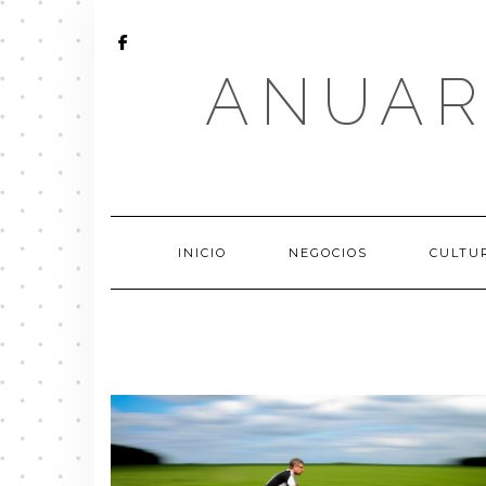
Saltar
al
contenido
FACEBOOK
ANUAR
INICIO
NEGOCIOS
CULTU