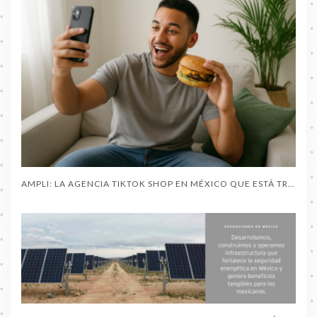
AMPLI: LA AGENCIA TIKTOK SHOP EN MÉXICO QUE ESTÁ TRANSFORMANDO EL COMERCIO CON CREADORES DE CONTENIDO