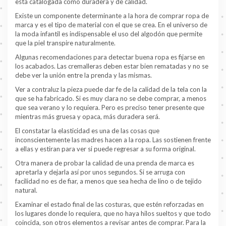
está catalogada como duradera y de calidad.
Existe un componente determinante a la hora de comprar ropa de
marca y es el tipo de material con el que se crea. En el universo de
la moda infantil es indispensable el uso del algodón que permite
que la piel transpire naturalmente.
Algunas recomendaciones para detectar buena ropa es fijarse en
los acabados. Las cremalleras deben estar bien rematadas y no se
debe ver la unión entre la prenda y las mismas.
Ver a contraluz la pieza puede dar fe de la calidad de la tela con la
que se ha fabricado. Si es muy clara no se debe comprar, a menos
que sea verano y lo requiera. Pero es preciso tener presente que
mientras más gruesa y opaca, más duradera será.
El constatar la elasticidad es una de las cosas que
inconscientemente las madres hacen a la ropa. Las sostienen frente
a ellas y estiran para ver si puede regresar a su forma original.
Otra manera de probar la calidad de una prenda de marca es
apretarla y dejarla así por unos segundos. Si se arruga con
facilidad no es de fiar, a menos que sea hecha de lino o de tejido
natural.
Examinar el estado final de las costuras, que estén reforzadas en
los lugares donde lo requiera, que no haya hilos sueltos y que todo
coincida, son otros elementos a revisar antes de comprar. Para la