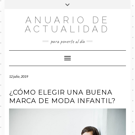
Saltar
Alternar
al
la
contenido
FACEBOOK
cabecera
ANUARIO DE
ACTUALIDAD
para ponerte al día
Cambiar modo de navegación
12 julio, 2019
¿CÓMO ELEGIR UNA BUENA
MARCA DE MODA INFANTIL?