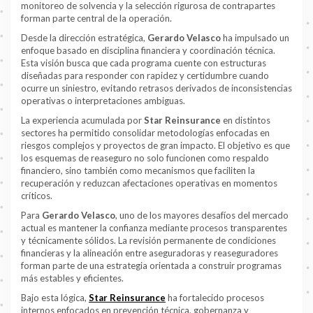
monitoreo de solvencia y la selección rigurosa de contrapartes
forman parte central de la operación.
Desde la dirección estratégica,
Gerardo Velasco
ha impulsado un
enfoque basado en disciplina financiera y coordinación técnica.
Esta visión busca que cada programa cuente con estructuras
diseñadas para responder con rapidez y certidumbre cuando
ocurre un siniestro, evitando retrasos derivados de inconsistencias
operativas o interpretaciones ambiguas.
La experiencia acumulada por
Star Reinsurance
en distintos
sectores ha permitido consolidar metodologías enfocadas en
riesgos complejos y proyectos de gran impacto. El objetivo es que
los esquemas de reaseguro no solo funcionen como respaldo
financiero, sino también como mecanismos que faciliten la
recuperación y reduzcan afectaciones operativas en momentos
críticos.
Para
Gerardo Velasco
, uno de los mayores desafíos del mercado
actual es mantener la confianza mediante procesos transparentes
y técnicamente sólidos. La revisión permanente de condiciones
financieras y la alineación entre aseguradoras y reaseguradores
forman parte de una estrategia orientada a construir programas
más estables y eficientes.
Bajo esta lógica,
Star Reinsurance
ha fortalecido procesos
internos enfocados en prevención técnica, gobernanza y