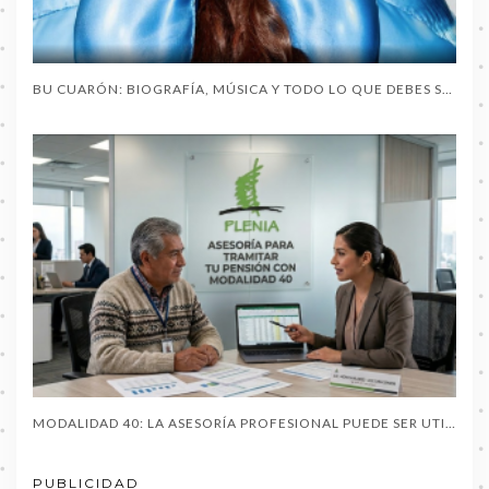
BU CUARÓN: BIOGRAFÍA, MÚSICA Y TODO LO QUE DEBES SABER SOBRE LA ARTISTA DEL MOMENTO
MODALIDAD 40: LA ASESORÍA PROFESIONAL PUEDE SER UTIL AL PENSIONARTE
PUBLICIDAD