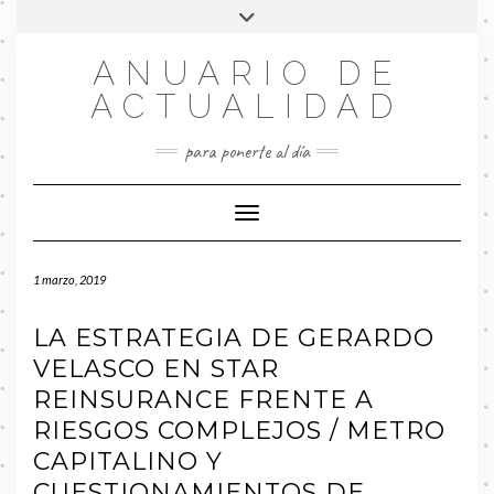
Saltar
Alternar
al
la
contenido
FACEBOOK
cabecera
ANUARIO DE
ACTUALIDAD
para ponerte al día
Cambiar modo de navegación
1 marzo, 2019
LA ESTRATEGIA DE GERARDO
VELASCO EN STAR
REINSURANCE FRENTE A
RIESGOS COMPLEJOS / METRO
CAPITALINO Y
CUESTIONAMIENTOS DE