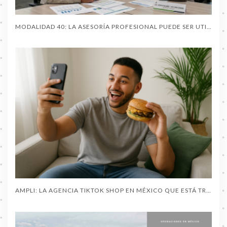
MODALIDAD 40: LA ASESORÍA PROFESIONAL PUEDE SER UTIL AL PENSIONARTE
AMPLI: LA AGENCIA TIKTOK SHOP EN MÉXICO QUE ESTÁ TRANSFORMANDO EL COMERCIO CON CREADORES DE CONTENIDO