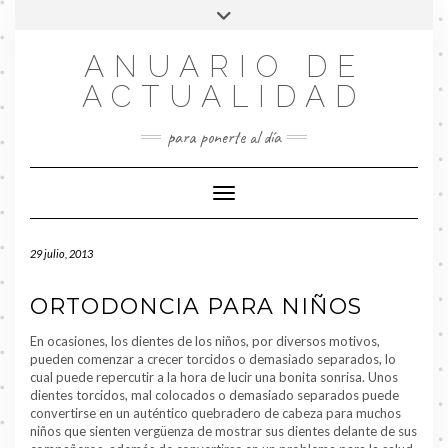
Saltar
Alternar
al
la
contenido
FACEBOOK
cabecera
ANUARIO DE
ACTUALIDAD
para ponerte al día
Cambiar modo de navegación
29 julio, 2013
ORTODONCIA PARA NIÑOS
En ocasiones, los dientes de los niños, por diversos motivos,
pueden comenzar a crecer torcidos o demasiado separados, lo
cual puede repercutir a la hora de lucir una bonita sonrisa. Unos
dientes torcidos, mal colocados o demasiado separados puede
convertirse en un auténtico quebradero de cabeza para muchos
niños que sienten vergüenza de mostrar sus dientes delante de sus